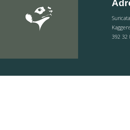
Adr
Suricat
Kaggen
392 32